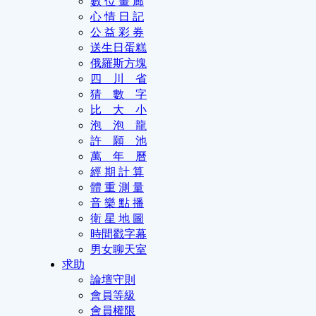
數 位 畫 廊
心 情 日 記
公 益 彩 券
送生日蛋糕
俄羅斯方塊
四 川 省
猜 數 字
比 大 小
泡 泡 龍
許 願 池
萬 年 曆
經 期 計 算
體 重 測 量
音 樂 點 播
衛 星 地 圖
時間戳字幕
男女聊天室
求助
論壇守則
會員等級
會員權限