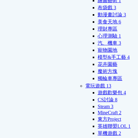
繪圖藝術
1
布袋戲
3
動漫畫討論
3
美食天地
6
理財專區
心理測驗
1
汽、機車
3
寵物園地
模型&手工藝
4
花卉園藝
魔術方塊
獨輪車專區
電玩遊戲
13
遊戲歡樂包
4
CS討論
8
Steam
3
MineCraft
2
東方Project
英雄聯盟LOL
1
單機遊戲
2