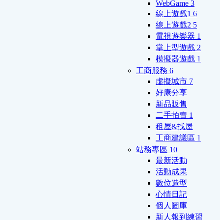
WebGame
3
線上遊戲1
6
線上遊戲2
5
電視遊樂器
1
掌上型遊戲
2
模擬器遊戲
1
工商服務
6
虛擬城市
7
好康分享
新品販售
二手拍賣
1
租屋&找屋
工商建議區
1
站務專區
10
最新活動
活動成果
數位造型
心情日記
個人圖庫
新人報到練習