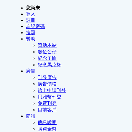
您尚未
登入
註冊
忘記密碼
搜尋
贊助
贊助本站
數位公仔
紀念Ｔ恤
紀念馬克杯
廣告
刊登廣告
廣告價格
線上申請刊登
用雅幣刊登
免費刊登
目前客戶
簡訊
簡訊說明
購買金幣