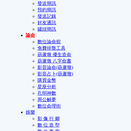
發送簡訊
預約簡訊
發送記錄
好友通訊
罐頭簡訊
論命
數位論命舘
免費排盤工具
葫蘆墩 優生造命
葫蘆墩 八字命書
影音論命(葫蘆墩)
影音占卜(葫蘆墩)
購買金幣
星座分析
孔明神數
周公解夢
數位命理街
娛樂
影 像 行 腳
數 位 造 型