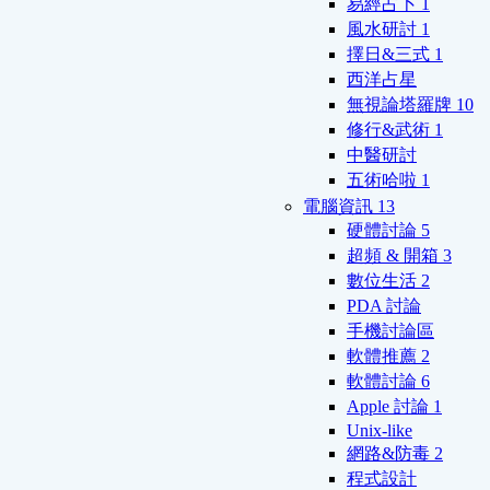
易經占卜
1
風水研討
1
擇日&三式
1
西洋占星
無視論塔羅牌
10
修行&武術
1
中醫研討
五術哈啦
1
電腦資訊
13
硬體討論
5
超頻 & 開箱
3
數位生活
2
PDA 討論
手機討論區
軟體推薦
2
軟體討論
6
Apple 討論
1
Unix-like
網路&防毒
2
程式設計