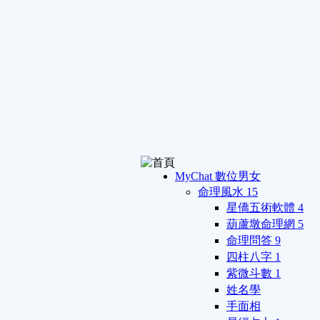
MyChat 數位男女
命理風水
15
星僑五術軟體
4
葫蘆墩命理網
5
命理問答
9
四柱八字
1
紫微斗數
1
姓名學
手面相