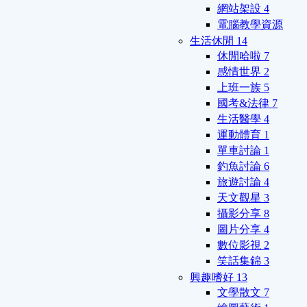
網站架設
4
電腦教學資源
生活休閒
14
休閒哈啦
7
感情世界
2
上班一族
5
國考&法律
7
生活醫學
4
運動體育
1
單車討論
1
釣魚討論
6
旅遊討論
4
天文觀星
3
攝影分享
8
圖片分享
4
數位影視
2
笑話集錦
3
興趣嗜好
13
文學散文
7