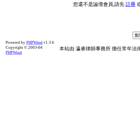
您還不是論壇會員,請先
註冊
Powered by
PHPWind
v1.3.6
Copyright © 2003-04
本站由
瀛睿律師事務所
擔任常年法律
PHPWind