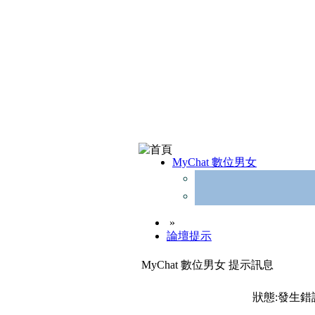
MyChat 數位男女
»
論壇提示
MyChat 數位男女 提示訊息
狀態:發生錯誤