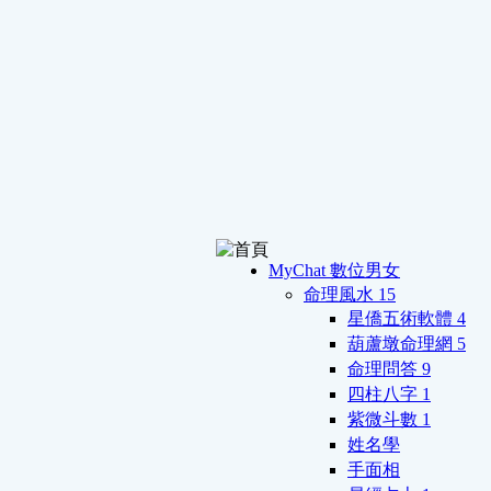
MyChat 數位男女
命理風水
15
星僑五術軟體
4
葫蘆墩命理網
5
命理問答
9
四柱八字
1
紫微斗數
1
姓名學
手面相