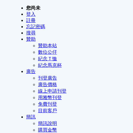
您尚未
登入
註冊
忘記密碼
搜尋
贊助
贊助本站
數位公仔
紀念Ｔ恤
紀念馬克杯
廣告
刊登廣告
廣告價格
線上申請刊登
用雅幣刊登
免費刊登
目前客戶
簡訊
簡訊說明
購買金幣