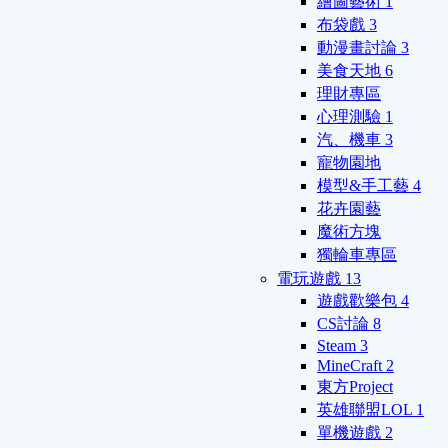
繪圖藝術
1
布袋戲
3
動漫畫討論
3
美食天地
6
理財專區
心理測驗
1
汽、機車
3
寵物園地
模型&手工藝
4
花卉園藝
魔術方塊
獨輪車專區
電玩遊戲
13
遊戲歡樂包
4
CS討論
8
Steam
3
MineCraft
2
東方Project
英雄聯盟LOL
1
單機遊戲
2