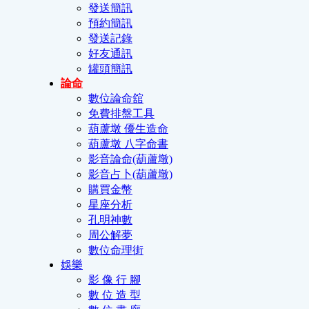
發送簡訊
預約簡訊
發送記錄
好友通訊
罐頭簡訊
論命
數位論命舘
免費排盤工具
葫蘆墩 優生造命
葫蘆墩 八字命書
影音論命(葫蘆墩)
影音占卜(葫蘆墩)
購買金幣
星座分析
孔明神數
周公解夢
數位命理街
娛樂
影 像 行 腳
數 位 造 型