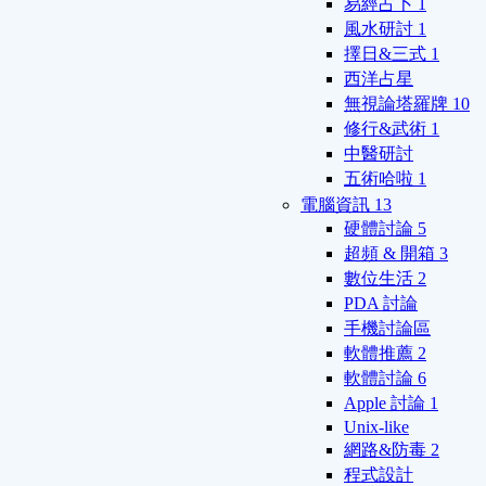
易經占卜
1
風水研討
1
擇日&三式
1
西洋占星
無視論塔羅牌
10
修行&武術
1
中醫研討
五術哈啦
1
電腦資訊
13
硬體討論
5
超頻 & 開箱
3
數位生活
2
PDA 討論
手機討論區
軟體推薦
2
軟體討論
6
Apple 討論
1
Unix-like
網路&防毒
2
程式設計