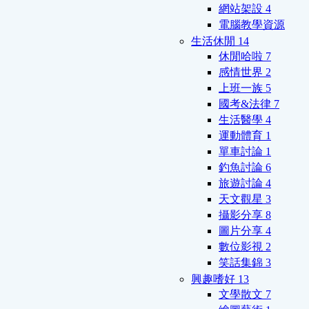
網站架設
4
電腦教學資源
生活休閒
14
休閒哈啦
7
感情世界
2
上班一族
5
國考&法律
7
生活醫學
4
運動體育
1
單車討論
1
釣魚討論
6
旅遊討論
4
天文觀星
3
攝影分享
8
圖片分享
4
數位影視
2
笑話集錦
3
興趣嗜好
13
文學散文
7