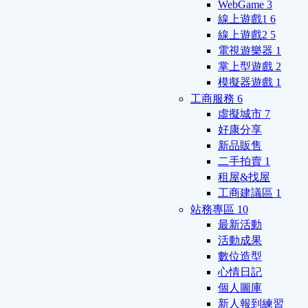
WebGame
3
線上遊戲1
6
線上遊戲2
5
電視遊樂器
1
掌上型遊戲
2
模擬器遊戲
1
工商服務
6
虛擬城市
7
好康分享
新品販售
二手拍賣
1
租屋&找屋
工商建議區
1
站務專區
10
最新活動
活動成果
數位造型
心情日記
個人圖庫
新人報到練習