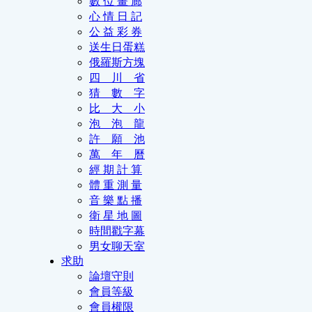
數 位 畫 廊
心 情 日 記
公 益 彩 券
送生日蛋糕
俄羅斯方塊
四 川 省
猜 數 字
比 大 小
泡 泡 龍
許 願 池
萬 年 曆
經 期 計 算
體 重 測 量
音 樂 點 播
衛 星 地 圖
時間戳字幕
男女聊天室
求助
論壇守則
會員等級
會員權限