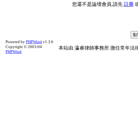
您還不是論壇會員,請先
註冊
Powered by
PHPWind
v1.3.6
Copyright © 2003-04
本站由
瀛睿律師事務所
擔任常年法律
PHPWind