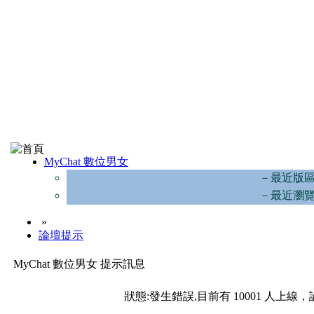
MyChat 數位男女
－最近版
－最近瀏
»
論壇提示
MyChat 數位男女 提示訊息
狀態:發生錯誤,目前有 10001 人上線