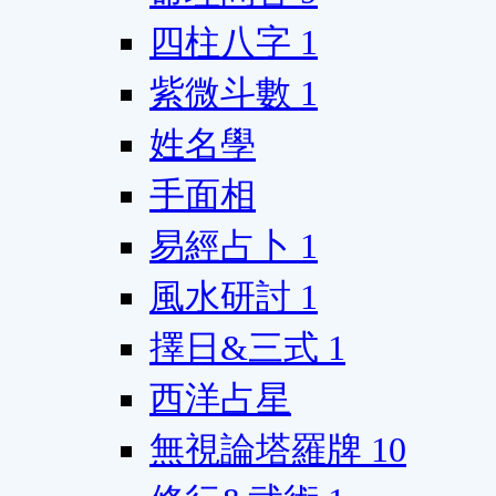
四柱八字
1
紫微斗數
1
姓名學
手面相
易經占卜
1
風水研討
1
擇日&三式
1
西洋占星
無視論塔羅牌
10