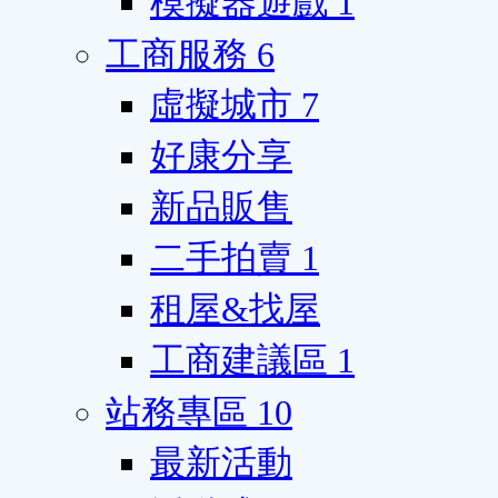
模擬器遊戲
1
工商服務
6
虛擬城市
7
好康分享
新品販售
二手拍賣
1
租屋&找屋
工商建議區
1
站務專區
10
最新活動