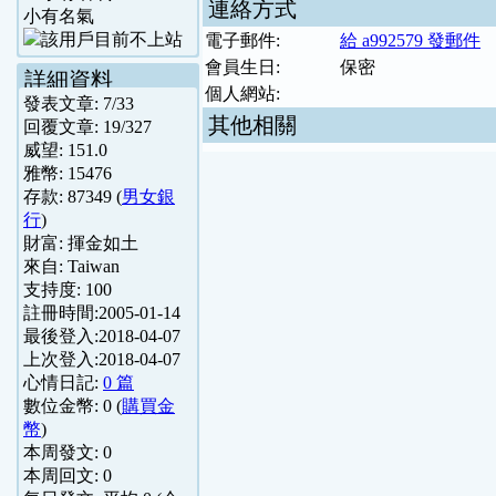
連絡方式
小有名氣
電子郵件:
給 a992579 發郵件
會員生日:
保密
詳細資料
個人網站:
發表文章:
7
/
33
其他相關
回覆文章:
19
/
327
威望:
151.0
雅幣:
15476
存款:
87349
(
男女銀
行
)
財富:
揮金如土
來自:
Taiwan
支持度:
100
註冊時間:
2005-01-14
最後登入:
2018-04-07
上次登入:
2018-04-07
心情日記:
0 篇
數位金幣:
0
(
購買金
幣
)
本周發文:
0
本周回文:
0