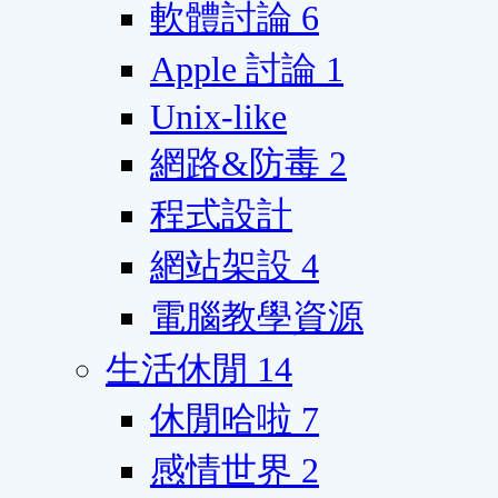
軟體討論
6
Apple 討論
1
Unix-like
網路&防毒
2
程式設計
網站架設
4
電腦教學資源
生活休閒
14
休閒哈啦
7
感情世界
2