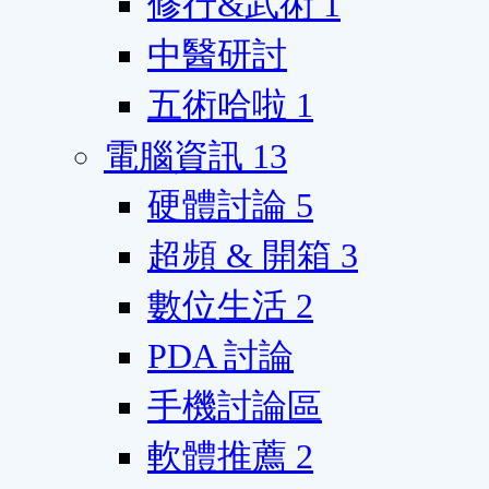
修行&武術
1
中醫研討
五術哈啦
1
電腦資訊
13
硬體討論
5
超頻 & 開箱
3
數位生活
2
PDA 討論
手機討論區
軟體推薦
2