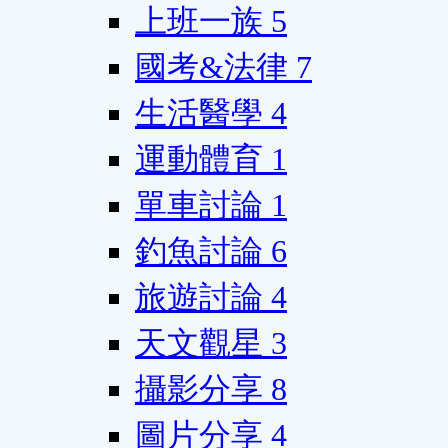
上班一族
5
國考&法律
7
生活醫學
4
運動體育
1
單車討論
1
釣魚討論
6
旅遊討論
4
天文觀星
3
攝影分享
8
圖片分享
4