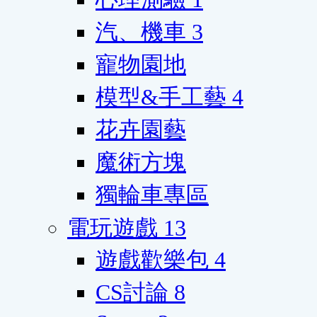
汽、機車
3
寵物園地
模型&手工藝
4
花卉園藝
魔術方塊
獨輪車專區
電玩遊戲
13
遊戲歡樂包
4
CS討論
8