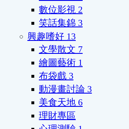
數位影視
2
笑話集錦
3
興趣嗜好
13
文學散文
7
繪圖藝術
1
布袋戲
3
動漫畫討論
3
美食天地
6
理財專區
心理測驗
1