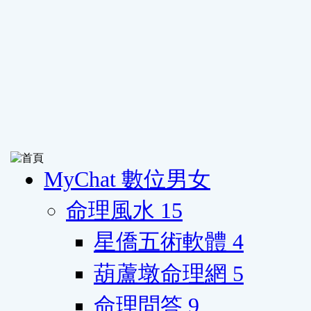
MyChat 數位男女
命理風水
15
星僑五術軟體
4
葫蘆墩命理網
5
命理問答
9