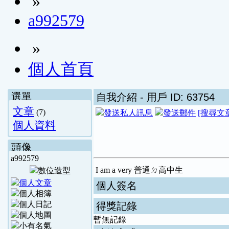
»
a992579
»
個人首頁
選單
自我介紹
- 用戶 ID: 63754
文章
(7)
[搜尋文
個人資料
頭像
a992579
I am a very 普通ㄉ高中生
個人簽名
得獎記錄
暫無記錄