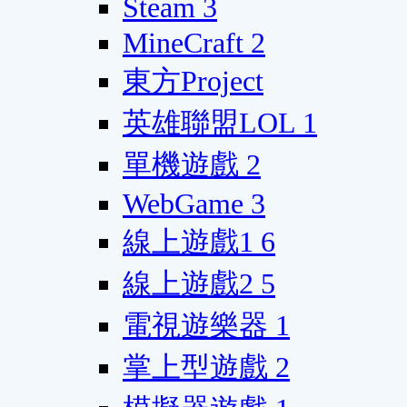
Steam
3
MineCraft
2
東方Project
英雄聯盟LOL
1
單機遊戲
2
WebGame
3
線上遊戲1
6
線上遊戲2
5
電視遊樂器
1
掌上型遊戲
2