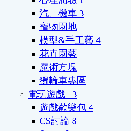
汽、機車
3
寵物園地
模型&手工藝
4
花卉園藝
魔術方塊
獨輪車專區
電玩遊戲
13
遊戲歡樂包
4
CS討論
8