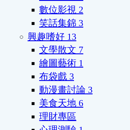
數位影視
2
笑話集錦
3
興趣嗜好
13
文學散文
7
繪圖藝術
1
布袋戲
3
動漫畫討論
3
美食天地
6
理財專區
心理測驗
1