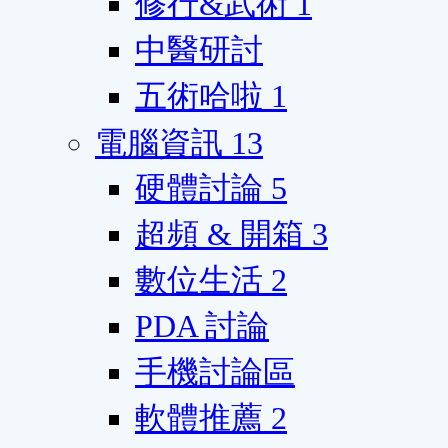
修行&武術
1
中醫研討
五術哈啦
1
電腦資訊
13
硬體討論
5
超頻 & 開箱
3
數位生活
2
PDA 討論
手機討論區
軟體推薦
2