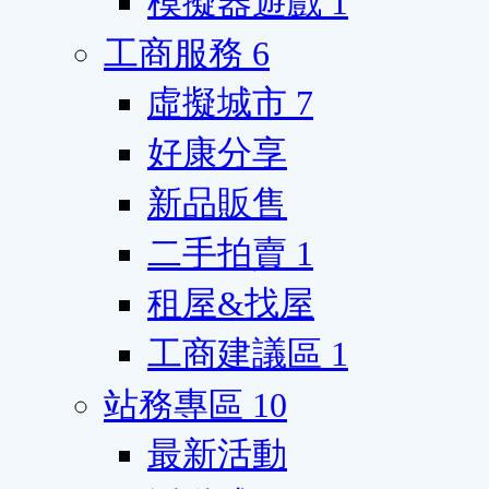
模擬器遊戲
1
工商服務
6
虛擬城市
7
好康分享
新品販售
二手拍賣
1
租屋&找屋
工商建議區
1
站務專區
10
最新活動