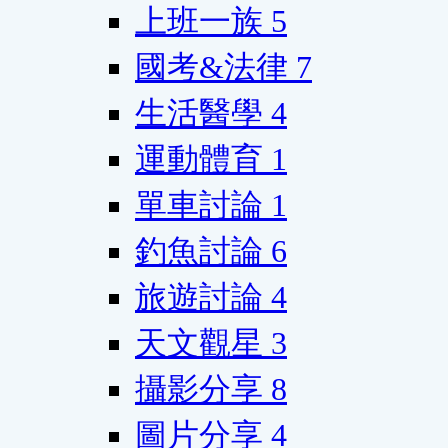
上班一族
5
國考&法律
7
生活醫學
4
運動體育
1
單車討論
1
釣魚討論
6
旅遊討論
4
天文觀星
3
攝影分享
8
圖片分享
4