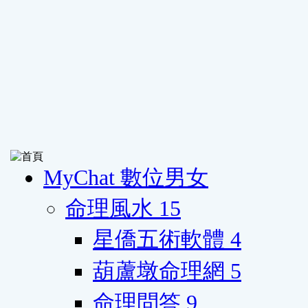
MyChat 數位男女
命理風水
15
星僑五術軟體
4
葫蘆墩命理網
5
命理問答
9