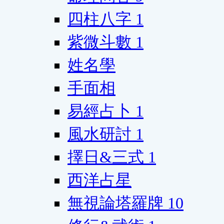
四柱八字
1
紫微斗數
1
姓名學
手面相
易經占卜
1
風水研討
1
擇日&三式
1
西洋占星
無視論塔羅牌
10