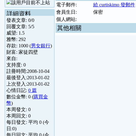
電子郵件:
給 curtiskimo 發郵件
會員生日:
保密
詳細資料
個人網站:
發表文章:
0
/
0
回覆文章:
5
/
5
其他相關
威望:
1.5
雅幣:
292
存款:
1000
(
男女銀行
)
財富:
家徒四壁
來自:
支持度:
0
註冊時間:
2008-10-04
最後登入:
2013-01-02
上次登入:
2013-01-02
心情日記:
0 篇
數位金幣:
0
(
購買金
幣
)
本周發文:
0
本周回文:
0
每日發文: 平均
0
(今
日:
0
)
每日回文: 平均
0
(今