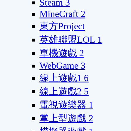
Steam
3
MineCraft
2
東方Project
英雄聯盟LOL
1
單機遊戲
2
WebGame
3
線上遊戲1
6
線上遊戲2
5
電視遊樂器
1
掌上型遊戲
2