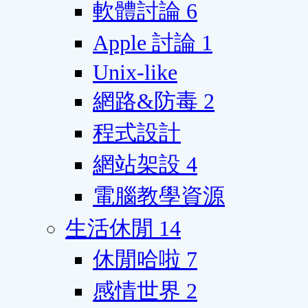
軟體討論
6
Apple 討論
1
Unix-like
網路&防毒
2
程式設計
網站架設
4
電腦教學資源
生活休閒
14
休閒哈啦
7
感情世界
2