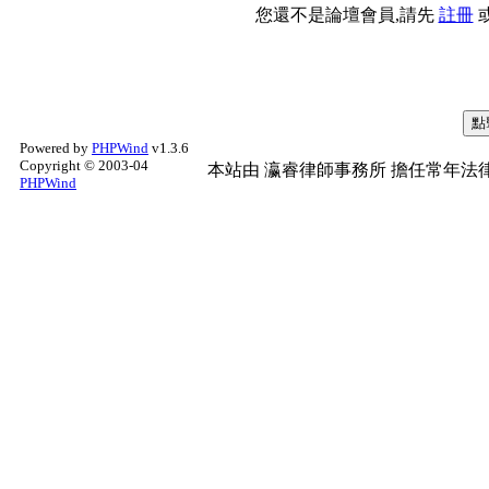
您還不是論壇會員,請先
註冊
Powered by
PHPWind
v1.3.6
Copyright © 2003-04
本站由
瀛睿律師事務所
擔任常年法律
PHPWind