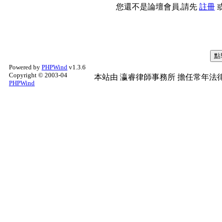
您還不是論壇會員,請先
註冊
Powered by
PHPWind
v1.3.6
Copyright © 2003-04
本站由
瀛睿律師事務所
擔任常年法律
PHPWind