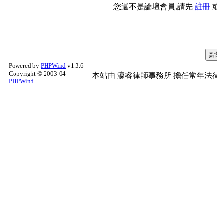
您還不是論壇會員,請先
註冊
Powered by
PHPWind
v1.3.6
Copyright © 2003-04
本站由
瀛睿律師事務所
擔任常年法律
PHPWind