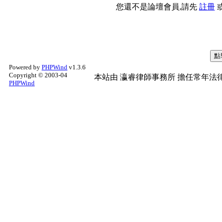
您還不是論壇會員,請先
註冊
Powered by
PHPWind
v1.3.6
Copyright © 2003-04
本站由
瀛睿律師事務所
擔任常年法律
PHPWind