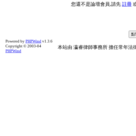
您還不是論壇會員,請先
註冊
Powered by
PHPWind
v1.3.6
Copyright © 2003-04
本站由
瀛睿律師事務所
擔任常年法律
PHPWind