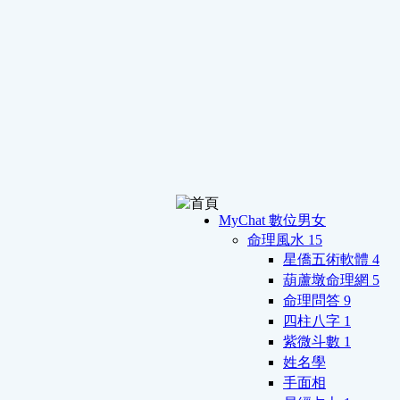
MyChat 數位男女
命理風水
15
星僑五術軟體
4
葫蘆墩命理網
5
命理問答
9
四柱八字
1
紫微斗數
1
姓名學
手面相