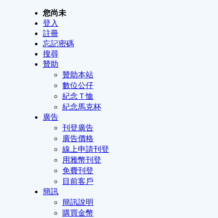
您尚未
登入
註冊
忘記密碼
搜尋
贊助
贊助本站
數位公仔
紀念Ｔ恤
紀念馬克杯
廣告
刊登廣告
廣告價格
線上申請刊登
用雅幣刊登
免費刊登
目前客戶
簡訊
簡訊說明
購買金幣