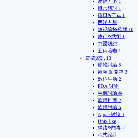
易經占卜
1
風水研討
1
擇日&三式
1
西洋占星
無視論塔羅牌
10
修行&武術
1
中醫研討
五術哈啦
1
電腦資訊
13
硬體討論
5
超頻 & 開箱
3
數位生活
2
PDA 討論
手機討論區
軟體推薦
2
軟體討論
6
Apple 討論
1
Unix-like
網路&防毒
2
程式設計