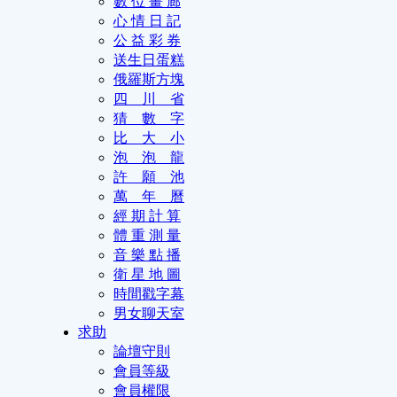
數 位 畫 廊
心 情 日 記
公 益 彩 券
送生日蛋糕
俄羅斯方塊
四 川 省
猜 數 字
比 大 小
泡 泡 龍
許 願 池
萬 年 曆
經 期 計 算
體 重 測 量
音 樂 點 播
衛 星 地 圖
時間戳字幕
男女聊天室
求助
論壇守則
會員等級
會員權限