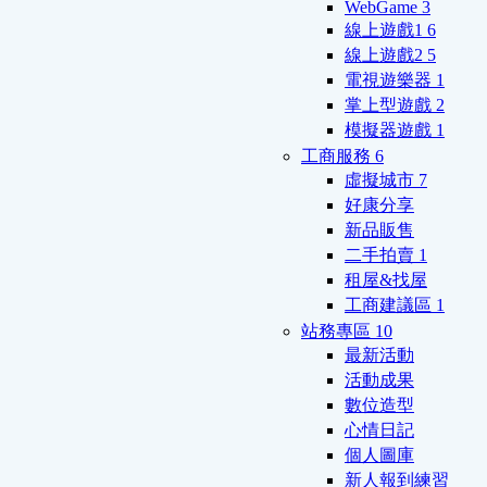
WebGame
3
線上遊戲1
6
線上遊戲2
5
電視遊樂器
1
掌上型遊戲
2
模擬器遊戲
1
工商服務
6
虛擬城市
7
好康分享
新品販售
二手拍賣
1
租屋&找屋
工商建議區
1
站務專區
10
最新活動
活動成果
數位造型
心情日記
個人圖庫
新人報到練習