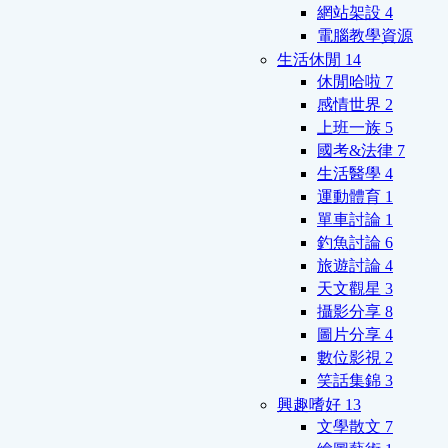
網站架設
4
電腦教學資源
生活休閒
14
休閒哈啦
7
感情世界
2
上班一族
5
國考&法律
7
生活醫學
4
運動體育
1
單車討論
1
釣魚討論
6
旅遊討論
4
天文觀星
3
攝影分享
8
圖片分享
4
數位影視
2
笑話集錦
3
興趣嗜好
13
文學散文
7