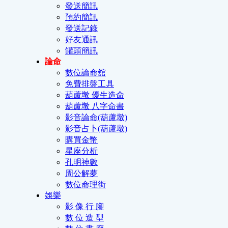
發送簡訊
預約簡訊
發送記錄
好友通訊
罐頭簡訊
論命
數位論命舘
免費排盤工具
葫蘆墩 優生造命
葫蘆墩 八字命書
影音論命(葫蘆墩)
影音占卜(葫蘆墩)
購買金幣
星座分析
孔明神數
周公解夢
數位命理街
娛樂
影 像 行 腳
數 位 造 型