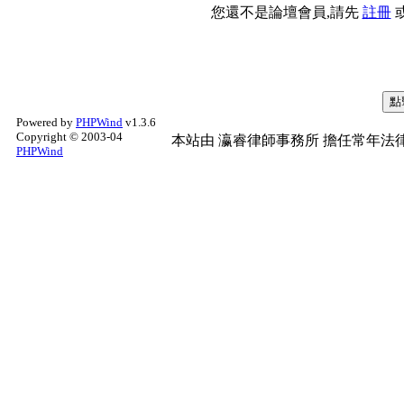
您還不是論壇會員,請先
註冊
Powered by
PHPWind
v1.3.6
Copyright © 2003-04
本站由
瀛睿律師事務所
擔任常年法律
PHPWind