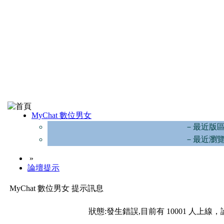
MyChat 數位男女
－最近版
－最近瀏
»
論壇提示
MyChat 數位男女 提示訊息
狀態:發生錯誤,目前有 10001 人上線