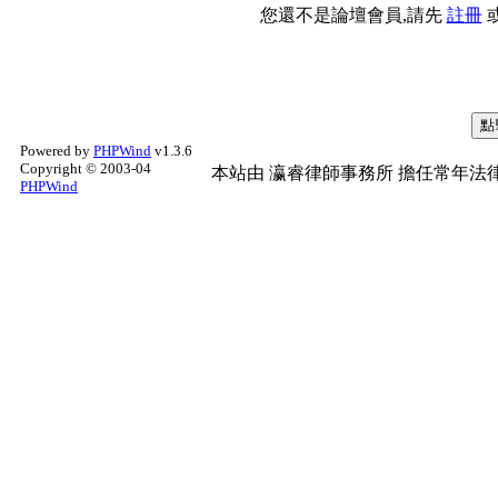
您還不是論壇會員,請先
註冊
Powered by
PHPWind
v1.3.6
Copyright © 2003-04
本站由
瀛睿律師事務所
擔任常年法律
PHPWind