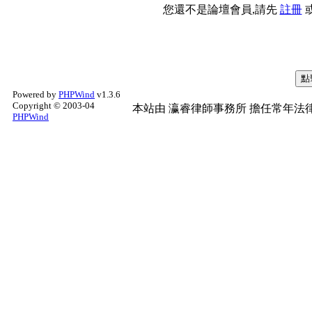
您還不是論壇會員,請先
註冊
Powered by
PHPWind
v1.3.6
Copyright © 2003-04
本站由
瀛睿律師事務所
擔任常年法律
PHPWind