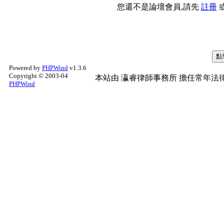
您還不是論壇會員,請先
註冊
Powered by
PHPWind
v1.3.6
Copyright © 2003-04
本站由
瀛睿律師事務所
擔任常年法律
PHPWind