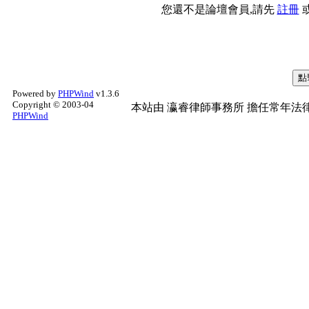
您還不是論壇會員,請先
註冊
Powered by
PHPWind
v1.3.6
Copyright © 2003-04
本站由
瀛睿律師事務所
擔任常年法律
PHPWind