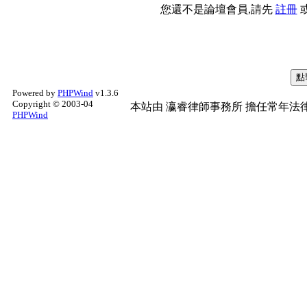
您還不是論壇會員,請先
註冊
Powered by
PHPWind
v1.3.6
Copyright © 2003-04
本站由
瀛睿律師事務所
擔任常年法律
PHPWind