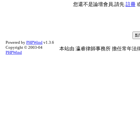
您還不是論壇會員,請先
註冊
Powered by
PHPWind
v1.3.6
Copyright © 2003-04
本站由
瀛睿律師事務所
擔任常年法律
PHPWind