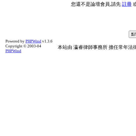
您還不是論壇會員,請先
註冊
Powered by
PHPWind
v1.3.6
Copyright © 2003-04
本站由
瀛睿律師事務所
擔任常年法律
PHPWind