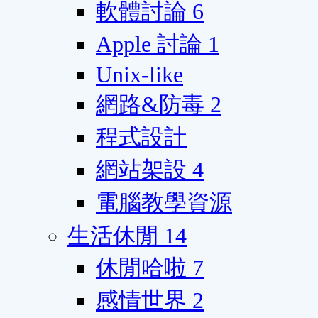
軟體討論
6
Apple 討論
1
Unix-like
網路&防毒
2
程式設計
網站架設
4
電腦教學資源
生活休閒
14
休閒哈啦
7
感情世界
2