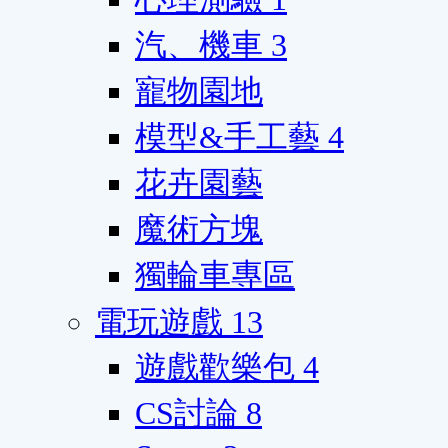
汽、機車
3
寵物園地
模型&手工藝
4
花卉園藝
魔術方塊
獨輪車專區
電玩遊戲
13
遊戲歡樂包
4
CS討論
8