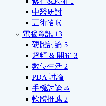
修行&武術
1
中醫研討
五術哈啦
1
電腦資訊
13
硬體討論
5
超頻 & 開箱
3
數位生活
2
PDA 討論
手機討論區
軟體推薦
2