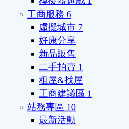
模擬器遊戲
1
工商服務
6
虛擬城市
7
好康分享
新品販售
二手拍賣
1
租屋&找屋
工商建議區
1
站務專區
10
最新活動