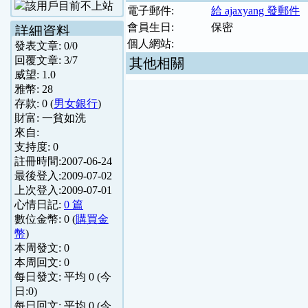
電子郵件:
給 ajaxyang 發郵件
會員生日:
保密
詳細資料
個人網站:
發表文章:
0
/
0
回覆文章:
3
/
7
其他相關
威望:
1.0
雅幣:
28
存款:
0
(
男女銀行
)
財富:
一貧如洗
來自:
支持度:
0
註冊時間:
2007-06-24
最後登入:
2009-07-02
上次登入:
2009-07-01
心情日記:
0 篇
數位金幣:
0
(
購買金
幣
)
本周發文:
0
本周回文:
0
每日發文: 平均
0
(今
日:
0
)
每日回文: 平均
0
(今