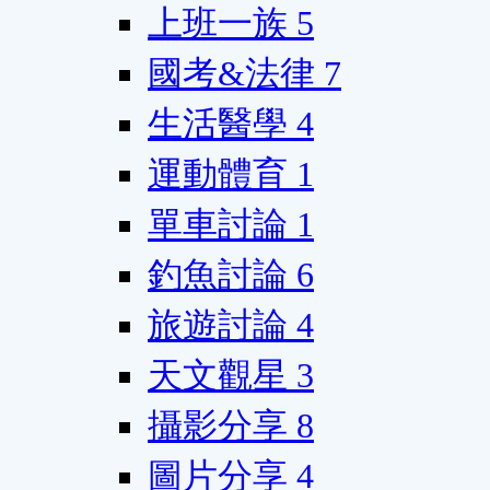
上班一族
5
國考&法律
7
生活醫學
4
運動體育
1
單車討論
1
釣魚討論
6
旅遊討論
4
天文觀星
3
攝影分享
8
圖片分享
4