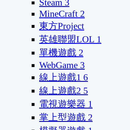
Steam
3
MineCraft
2
東方Project
英雄聯盟LOL
1
單機遊戲
2
WebGame
3
線上遊戲1
6
線上遊戲2
5
電視遊樂器
1
掌上型遊戲
2