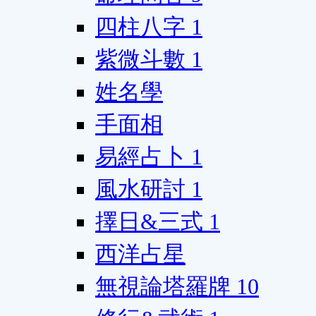
四柱八字
1
紫微斗數
1
姓名學
手面相
易經占卜
1
風水研討
1
擇日&三式
1
西洋占星
無視論塔羅牌
10