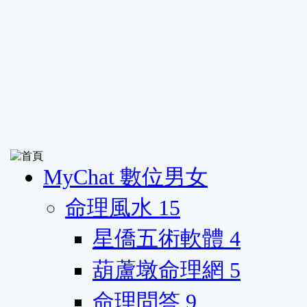
MyChat 數位男女
命理風水
15
星僑五術軟體
4
葫蘆墩命理網
5
命理問答
9