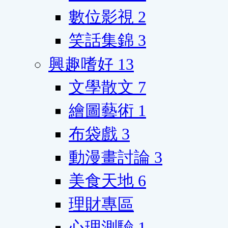
數位影視
2
笑話集錦
3
興趣嗜好
13
文學散文
7
繪圖藝術
1
布袋戲
3
動漫畫討論
3
美食天地
6
理財專區
心理測驗
1