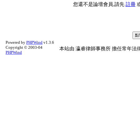
您還不是論壇會員,請先
註冊
Powered by
PHPWind
v1.3.6
Copyright © 2003-04
本站由
瀛睿律師事務所
擔任常年法律
PHPWind