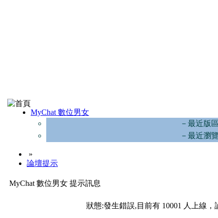
MyChat 數位男女
－最近版
－最近瀏
»
論壇提示
MyChat 數位男女 提示訊息
狀態:發生錯誤,目前有 10001 人上線