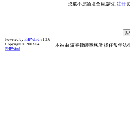
您還不是論壇會員,請先
註冊
Powered by
PHPWind
v1.3.6
Copyright © 2003-04
本站由
瀛睿律師事務所
擔任常年法律
PHPWind