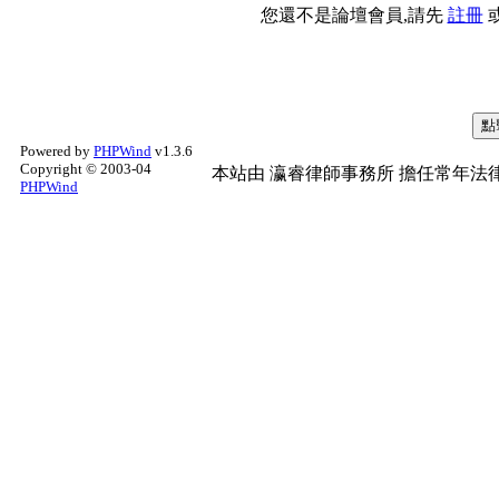
您還不是論壇會員,請先
註冊
Powered by
PHPWind
v1.3.6
Copyright © 2003-04
本站由
瀛睿律師事務所
擔任常年法律
PHPWind