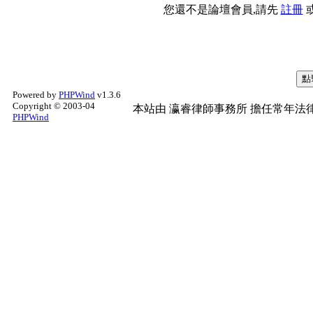
您還不是論壇會員,請先
註冊
Powered by
PHPWind
v1.3.6
Copyright © 2003-04
本站由
瀛睿律師事務所
擔任常年法律
PHPWind