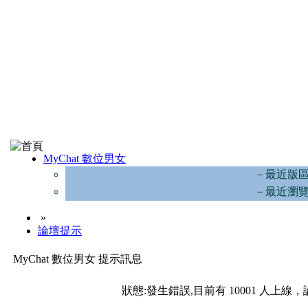
MyChat 數位男女
－最近版
－最近瀏
»
論壇提示
MyChat 數位男女 提示訊息
狀態:發生錯誤,目前有 10001 人上線