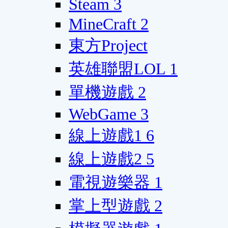
Steam
3
MineCraft
2
東方Project
英雄聯盟LOL
1
單機遊戲
2
WebGame
3
線上遊戲1
6
線上遊戲2
5
電視遊樂器
1
掌上型遊戲
2