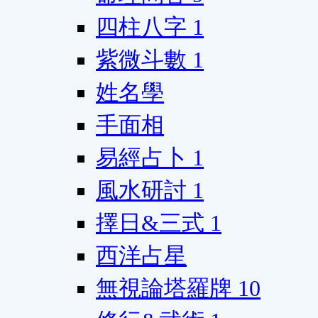
四柱八字
1
紫微斗數
1
姓名學
手面相
易經占卜
1
風水研討
1
擇日&三式
1
西洋占星
無視論塔羅牌
10