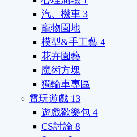
汽、機車
3
寵物園地
模型&手工藝
4
花卉園藝
魔術方塊
獨輪車專區
電玩遊戲
13
遊戲歡樂包
4
CS討論
8