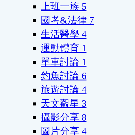
上班一族
5
國考&法律
7
生活醫學
4
運動體育
1
單車討論
1
釣魚討論
6
旅遊討論
4
天文觀星
3
攝影分享
8
圖片分享
4