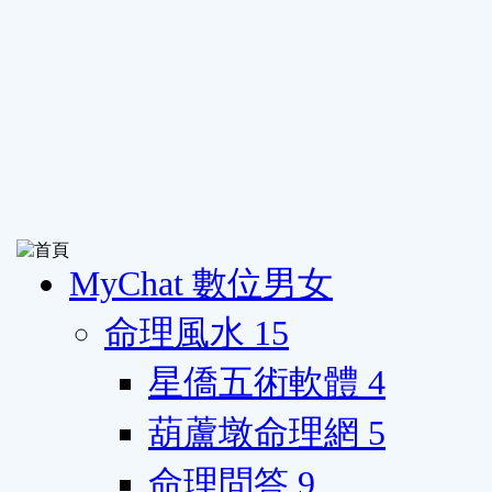
MyChat 數位男女
命理風水
15
星僑五術軟體
4
葫蘆墩命理網
5
命理問答
9