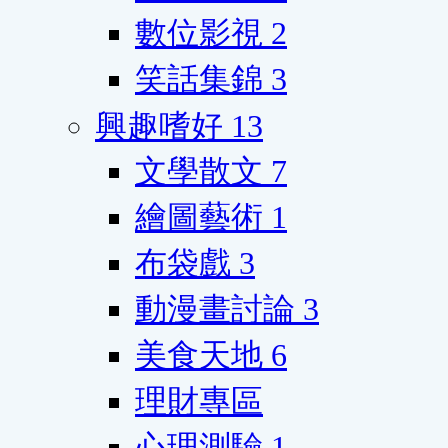
數位影視
2
笑話集錦
3
興趣嗜好
13
文學散文
7
繪圖藝術
1
布袋戲
3
動漫畫討論
3
美食天地
6
理財專區
心理測驗
1