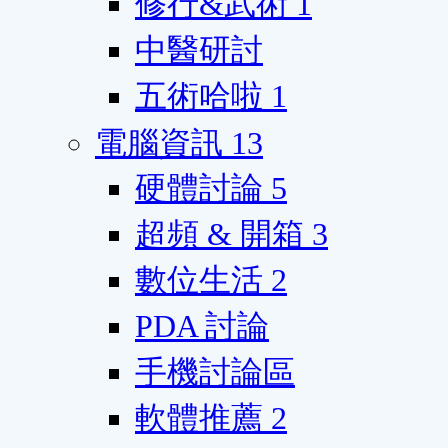
修行&武術
1
中醫研討
五術哈啦
1
電腦資訊
13
硬體討論
5
超頻 & 開箱
3
數位生活
2
PDA 討論
手機討論區
軟體推薦
2