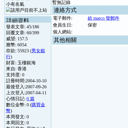
暫無記錄
小有名氣
連絡方式
電子郵件:
給 marco 發郵件
詳細資料
會員生日:
保密
發表文章:
45
/
186
個人網站:
回覆文章:
60
/
399
威望:
157.5
其他相關
雅幣:
6054
存款:
55923
(
男女銀
行
)
財富:
玉樓銀海
來自:
香港
支持度:
0
註冊時間:
2004-10-10
最後登入:
2007-09-26
上次登入:
2007-04-11
心情日記:
0 篇
數位金幣:
0
(
購買金
幣
)
本周發文:
0
本周回文:
0