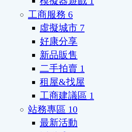
模擬器遊戲
1
工商服務
6
虛擬城市
7
好康分享
新品販售
二手拍賣
1
租屋&找屋
工商建議區
1
站務專區
10
最新活動