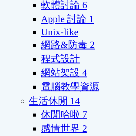
軟體討論
6
Apple 討論
1
Unix-like
網路&防毒
2
程式設計
網站架設
4
電腦教學資源
生活休閒
14
休閒哈啦
7
感情世界
2