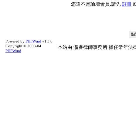
您還不是論壇會員,請先
註冊
Powered by
PHPWind
v1.3.6
Copyright © 2003-04
本站由
瀛睿律師事務所
擔任常年法律
PHPWind