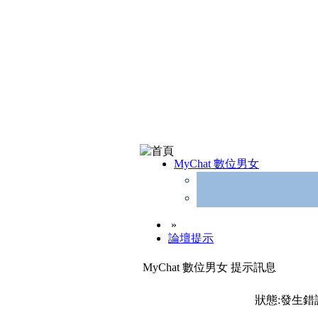
MyChat 數位男女
»
論壇提示
MyChat 數位男女 提示訊息
狀態:發生錯誤