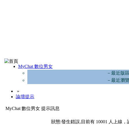
MyChat 數位男女
－最近版
－最近瀏
»
論壇提示
MyChat 數位男女 提示訊息
狀態:發生錯誤,目前有 10001 人上線