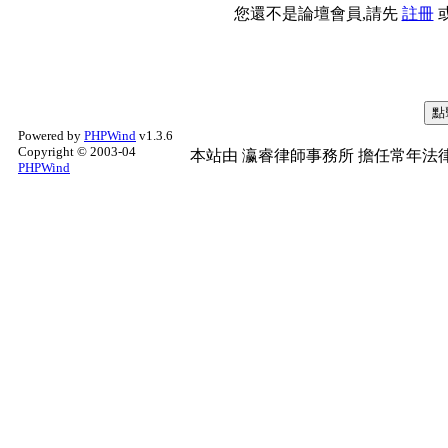
您還不是論壇會員,請先
註冊
Powered by
PHPWind
v1.3.6
Copyright © 2003-04
本站由
瀛睿律師事務所
擔任常年法律
PHPWind