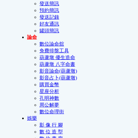
發送簡訊
預約簡訊
發送記錄
好友通訊
罐頭簡訊
論命
數位論命舘
免費排盤工具
葫蘆墩 優生造命
葫蘆墩 八字命書
影音論命(葫蘆墩)
影音占卜(葫蘆墩)
購買金幣
星座分析
孔明神數
周公解夢
數位命理街
娛樂
影 像 行 腳
數 位 造 型