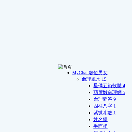
MyChat 數位男女
命理風水
15
星僑五術軟體
4
葫蘆墩命理網
5
命理問答
9
四柱八字
1
紫微斗數
1
姓名學
手面相