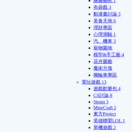
繪圖藝術
1
布袋戲
3
動漫畫討論
3
美食天地
6
理財專區
心理測驗
1
汽、機車
3
寵物園地
模型&手工藝
4
花卉園藝
魔術方塊
獨輪車專區
電玩遊戲
13
遊戲歡樂包
4
CS討論
8
Steam
3
MineCraft
2
東方Project
英雄聯盟LOL
1
單機遊戲
2