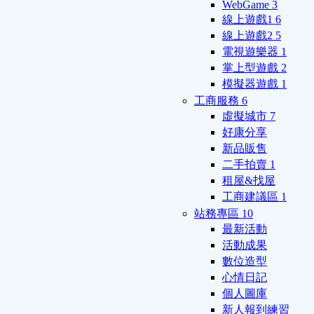
WebGame
3
線上遊戲1
6
線上遊戲2
5
電視遊樂器
1
掌上型遊戲
2
模擬器遊戲
1
工商服務
6
虛擬城市
7
好康分享
新品販售
二手拍賣
1
租屋&找屋
工商建議區
1
站務專區
10
最新活動
活動成果
數位造型
心情日記
個人圖庫
新人報到練習