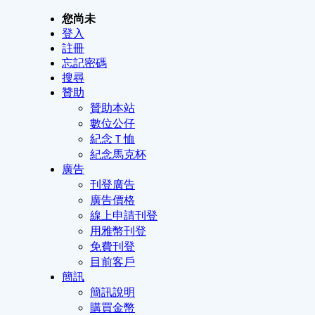
您尚未
登入
註冊
忘記密碼
搜尋
贊助
贊助本站
數位公仔
紀念Ｔ恤
紀念馬克杯
廣告
刊登廣告
廣告價格
線上申請刊登
用雅幣刊登
免費刊登
目前客戶
簡訊
簡訊說明
購買金幣