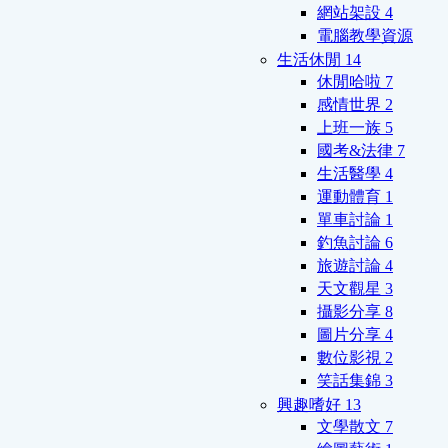
網站架設
4
電腦教學資源
生活休閒
14
休閒哈啦
7
感情世界
2
上班一族
5
國考&法律
7
生活醫學
4
運動體育
1
單車討論
1
釣魚討論
6
旅遊討論
4
天文觀星
3
攝影分享
8
圖片分享
4
數位影視
2
笑話集錦
3
興趣嗜好
13
文學散文
7