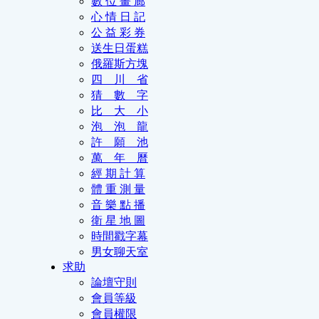
數 位 畫 廊
心 情 日 記
公 益 彩 券
送生日蛋糕
俄羅斯方塊
四 川 省
猜 數 字
比 大 小
泡 泡 龍
許 願 池
萬 年 曆
經 期 計 算
體 重 測 量
音 樂 點 播
衛 星 地 圖
時間戳字幕
男女聊天室
求助
論壇守則
會員等級
會員權限