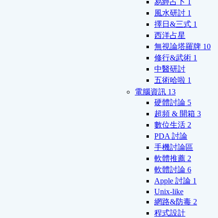
易經占卜
1
風水研討
1
擇日&三式
1
西洋占星
無視論塔羅牌
10
修行&武術
1
中醫研討
五術哈啦
1
電腦資訊
13
硬體討論
5
超頻 & 開箱
3
數位生活
2
PDA 討論
手機討論區
軟體推薦
2
軟體討論
6
Apple 討論
1
Unix-like
網路&防毒
2
程式設計