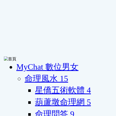
MyChat 數位男女
命理風水
15
星僑五術軟體
4
葫蘆墩命理網
5
命理問答
9