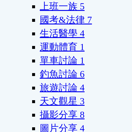
上班一族
5
國考&法律
7
生活醫學
4
運動體育
1
單車討論
1
釣魚討論
6
旅遊討論
4
天文觀星
3
攝影分享
8
圖片分享
4