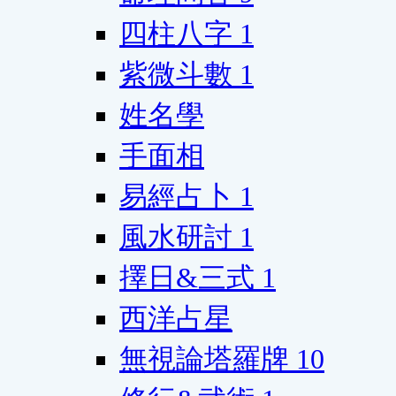
四柱八字
1
紫微斗數
1
姓名學
手面相
易經占卜
1
風水研討
1
擇日&三式
1
西洋占星
無視論塔羅牌
10