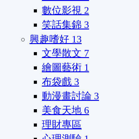
數位影視
2
笑話集錦
3
興趣嗜好
13
文學散文
7
繪圖藝術
1
布袋戲
3
動漫畫討論
3
美食天地
6
理財專區
心理測驗
1