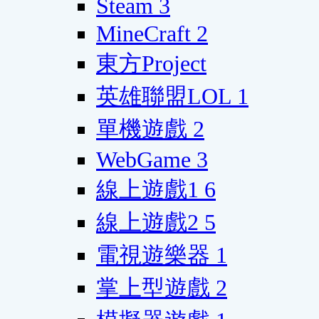
Steam
3
MineCraft
2
東方Project
英雄聯盟LOL
1
單機遊戲
2
WebGame
3
線上遊戲1
6
線上遊戲2
5
電視遊樂器
1
掌上型遊戲
2