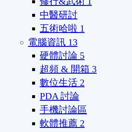
修行&武術
1
中醫研討
五術哈啦
1
電腦資訊
13
硬體討論
5
超頻 & 開箱
3
數位生活
2
PDA 討論
手機討論區
軟體推薦
2