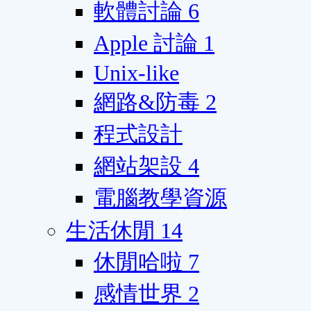
軟體討論
6
Apple 討論
1
Unix-like
網路&防毒
2
程式設計
網站架設
4
電腦教學資源
生活休閒
14
休閒哈啦
7
感情世界
2