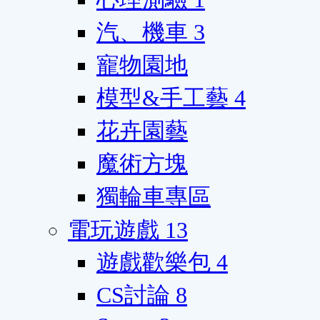
汽、機車
3
寵物園地
模型&手工藝
4
花卉園藝
魔術方塊
獨輪車專區
電玩遊戲
13
遊戲歡樂包
4
CS討論
8