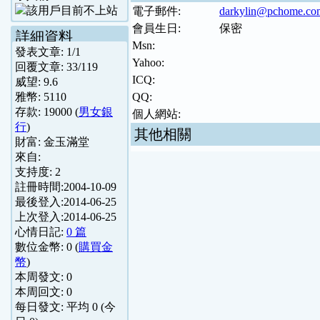
電子郵件:
darkylin@pchome.co
會員生日:
保密
詳細資料
Msn:
發表文章:
1
/
1
Yahoo:
回覆文章:
33
/
119
ICQ:
威望:
9.6
雅幣:
5110
QQ:
存款:
19000
(
男女銀
個人網站:
行
)
其他相關
財富:
金玉滿堂
來自:
支持度:
2
註冊時間:
2004-10-09
最後登入:
2014-06-25
上次登入:
2014-06-25
心情日記:
0 篇
數位金幣:
0
(
購買金
幣
)
本周發文:
0
本周回文:
0
每日發文: 平均
0
(今