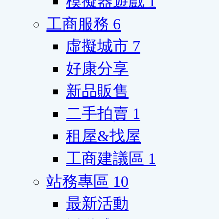
模擬器遊戲
1
工商服務
6
虛擬城市
7
好康分享
新品販售
二手拍賣
1
租屋&找屋
工商建議區
1
站務專區
10
最新活動