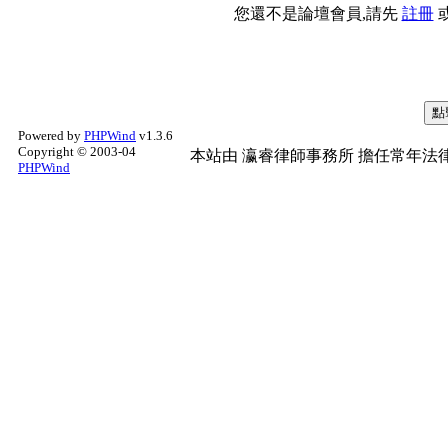
您還不是論壇會員,請先
註冊
Powered by
PHPWind
v1.3.6
Copyright © 2003-04
本站由
瀛睿律師事務所
擔任常年法律
PHPWind