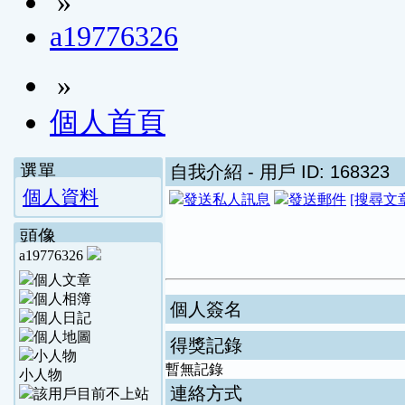
»
a19776326
»
個人首頁
選單
自我介紹
- 用戶 ID: 168323
個人資料
[搜尋文
頭像
a19776326
個人簽名
得獎記錄
暫無記錄
小人物
連絡方式