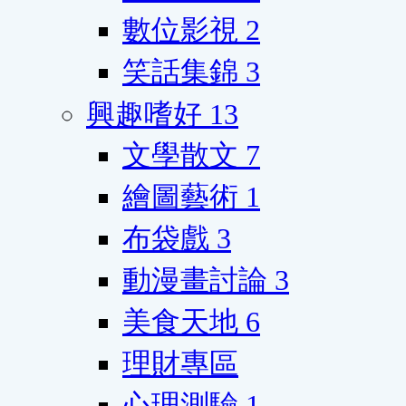
數位影視
2
笑話集錦
3
興趣嗜好
13
文學散文
7
繪圖藝術
1
布袋戲
3
動漫畫討論
3
美食天地
6
理財專區
心理測驗
1