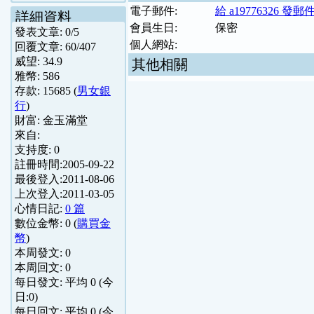
電子郵件:
給 a19776326 發郵
詳細資料
會員生日:
保密
發表文章:
0
/
5
個人網站:
回覆文章:
60
/
407
威望:
34.9
其他相關
雅幣:
586
存款:
15685
(
男女銀
行
)
財富:
金玉滿堂
來自:
支持度:
0
註冊時間:
2005-09-22
最後登入:
2011-08-06
上次登入:
2011-03-05
心情日記:
0 篇
數位金幣:
0
(
購買金
幣
)
本周發文:
0
本周回文:
0
每日發文: 平均
0
(今
日:
0
)
每日回文: 平均
0
(今