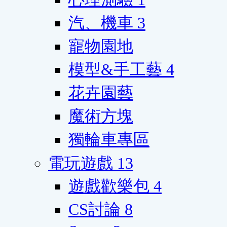
汽、機車
3
寵物園地
模型&手工藝
4
花卉園藝
魔術方塊
獨輪車專區
電玩遊戲
13
遊戲歡樂包
4
CS討論
8