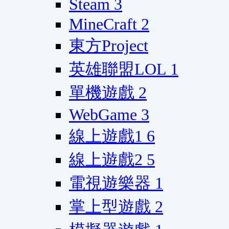
Steam
3
MineCraft
2
東方Project
英雄聯盟LOL
1
單機遊戲
2
WebGame
3
線上遊戲1
6
線上遊戲2
5
電視遊樂器
1
掌上型遊戲
2