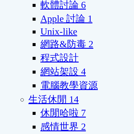
軟體討論
6
Apple 討論
1
Unix-like
網路&防毒
2
程式設計
網站架設
4
電腦教學資源
生活休閒
14
休閒哈啦
7
感情世界
2