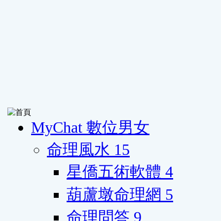
MyChat 數位男女
命理風水
15
星僑五術軟體
4
葫蘆墩命理網
5
命理問答
9