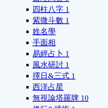
四柱八字
1
紫微斗數
1
姓名學
手面相
易經占卜
1
風水研討
1
擇日&三式
1
西洋占星
無視論塔羅牌
10