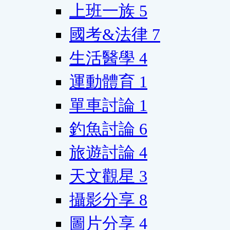
上班一族
5
國考&法律
7
生活醫學
4
運動體育
1
單車討論
1
釣魚討論
6
旅遊討論
4
天文觀星
3
攝影分享
8
圖片分享
4