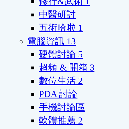
修行&武術
1
中醫研討
五術哈啦
1
電腦資訊
13
硬體討論
5
超頻 & 開箱
3
數位生活
2
PDA 討論
手機討論區
軟體推薦
2