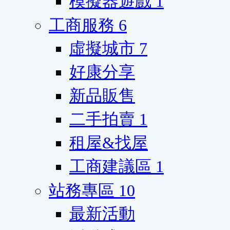
模擬器遊戲
1
工商服務
6
虛擬城市
7
好康分享
新品販售
二手拍賣
1
租屋&找屋
工商建議區
1
站務專區
10
最新活動