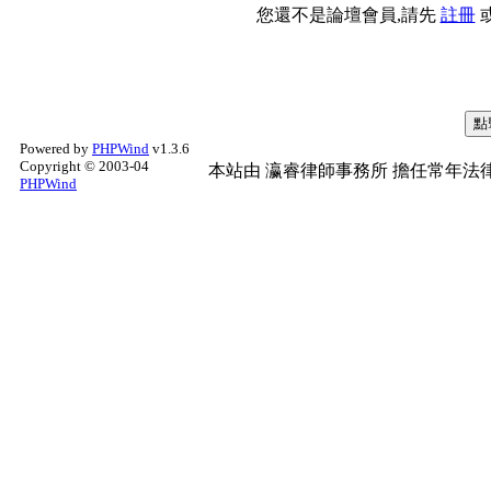
您還不是論壇會員,請先
註冊
Powered by
PHPWind
v1.3.6
Copyright © 2003-04
本站由
瀛睿律師事務所
擔任常年法律
PHPWind