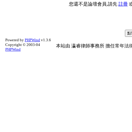
您還不是論壇會員,請先
註冊
Powered by
PHPWind
v1.3.6
Copyright © 2003-04
本站由
瀛睿律師事務所
擔任常年法律
PHPWind