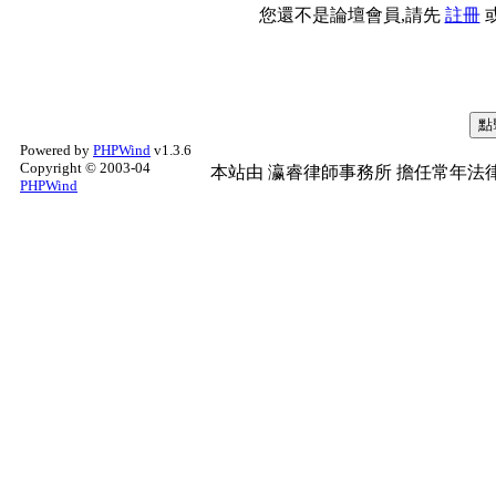
您還不是論壇會員,請先
註冊
Powered by
PHPWind
v1.3.6
Copyright © 2003-04
本站由
瀛睿律師事務所
擔任常年法律
PHPWind