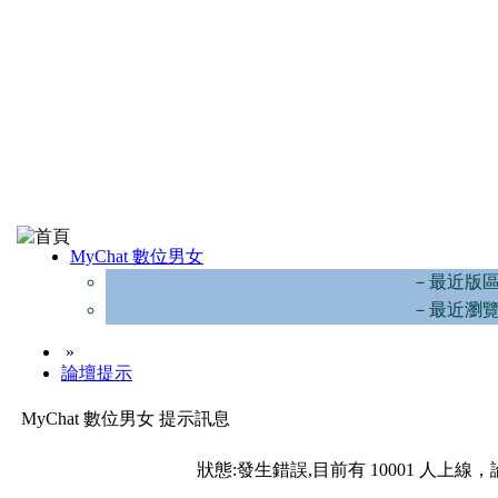
MyChat 數位男女
－最近版
－最近瀏
»
論壇提示
MyChat 數位男女 提示訊息
狀態:發生錯誤,目前有 10001 人上線