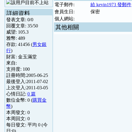
電子郵件:
給 kevin1973 發郵件
會員生日:
保密
詳細資料
個人網站:
發表文章:
0
/
0
回覆文章:
35
/
50
其他相關
威望:
105.3
雅幣:
489
存款:
41456
(
男女銀
行
)
財富:
金玉滿堂
來自:
支持度:
100
註冊時間:
2005-06-25
最後登入:
2011-07-02
上次登入:
2011-03-05
心情日記:
0 篇
數位金幣:
0
(
購買金
幣
)
本周發文:
0
本周回文:
0
每日發文: 平均
0
(今
日:
0
)