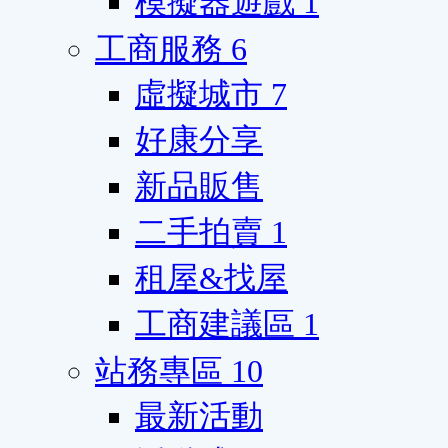
模擬器遊戲
1
工商服務
6
虛擬城市
7
好康分享
新品販售
二手拍賣
1
租屋&找屋
工商建議區
1
站務專區
10
最新活動