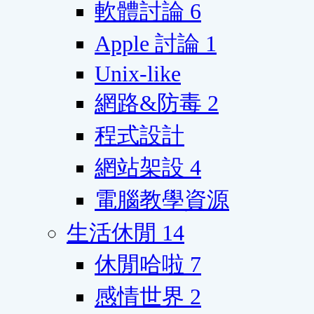
軟體討論
6
Apple 討論
1
Unix-like
網路&防毒
2
程式設計
網站架設
4
電腦教學資源
生活休閒
14
休閒哈啦
7
感情世界
2