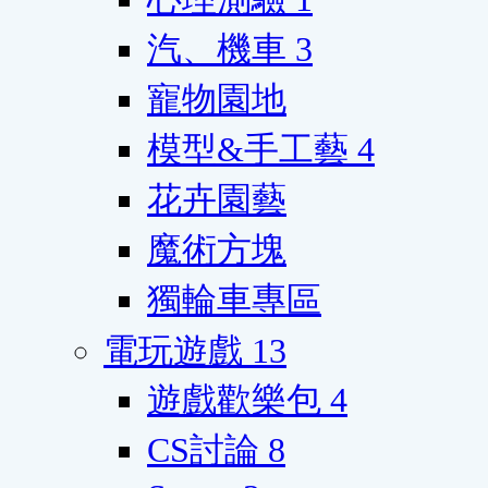
汽、機車
3
寵物園地
模型&手工藝
4
花卉園藝
魔術方塊
獨輪車專區
電玩遊戲
13
遊戲歡樂包
4
CS討論
8