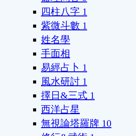
四柱八字
1
紫微斗數
1
姓名學
手面相
易經占卜
1
風水研討
1
擇日&三式
1
西洋占星
無視論塔羅牌
10