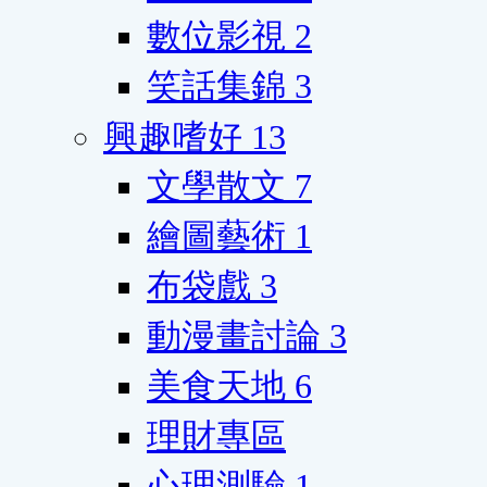
數位影視
2
笑話集錦
3
興趣嗜好
13
文學散文
7
繪圖藝術
1
布袋戲
3
動漫畫討論
3
美食天地
6
理財專區
心理測驗
1