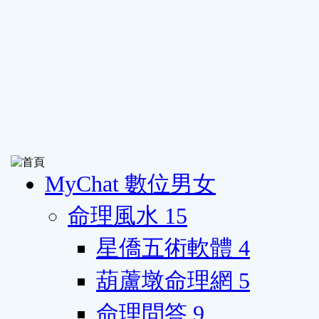
MyChat 數位男女
命理風水
15
星僑五術軟體
4
葫蘆墩命理網
5
命理問答
9