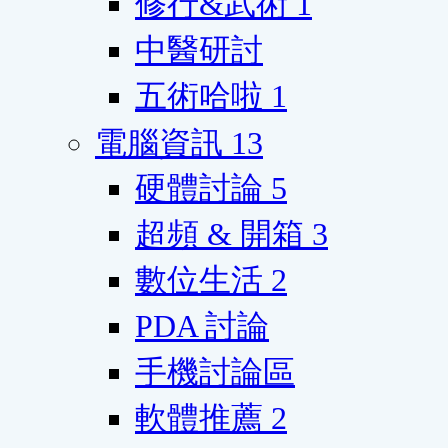
修行&武術
1
中醫研討
五術哈啦
1
電腦資訊
13
硬體討論
5
超頻 & 開箱
3
數位生活
2
PDA 討論
手機討論區
軟體推薦
2