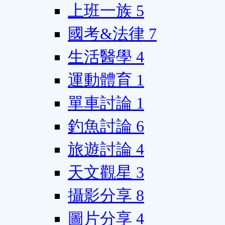
上班一族
5
國考&法律
7
生活醫學
4
運動體育
1
單車討論
1
釣魚討論
6
旅遊討論
4
天文觀星
3
攝影分享
8
圖片分享
4