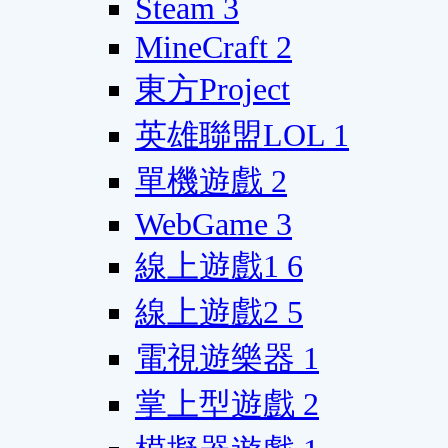
Steam
3
MineCraft
2
東方Project
英雄聯盟LOL
1
單機遊戲
2
WebGame
3
線上遊戲1
6
線上遊戲2
5
電視遊樂器
1
掌上型遊戲
2