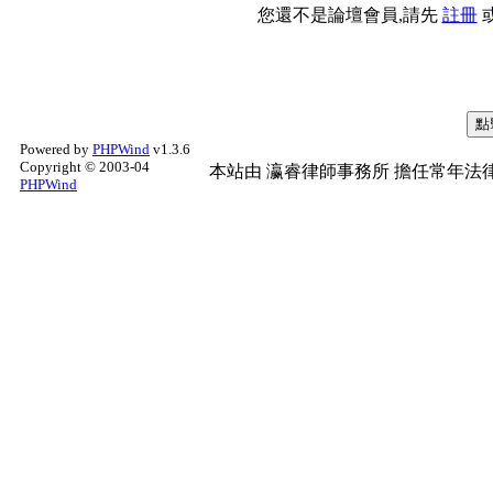
您還不是論壇會員,請先
註冊
Powered by
PHPWind
v1.3.6
Copyright © 2003-04
本站由
瀛睿律師事務所
擔任常年法律
PHPWind