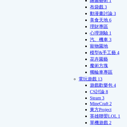
繪圖藝術
1
布袋戲
3
動漫畫討論
3
美食天地
6
理財專區
心理測驗
1
汽、機車
3
寵物園地
模型&手工藝
4
花卉園藝
魔術方塊
獨輪車專區
電玩遊戲
13
遊戲歡樂包
4
CS討論
8
Steam
3
MineCraft
2
東方Project
英雄聯盟LOL
1
單機遊戲
2