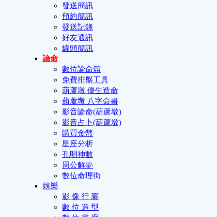
發送簡訊
預約簡訊
發送記錄
好友通訊
罐頭簡訊
論命
數位論命舘
免費排盤工具
葫蘆墩 優生造命
葫蘆墩 八字命書
影音論命(葫蘆墩)
影音占卜(葫蘆墩)
購買金幣
星座分析
孔明神數
周公解夢
數位命理街
娛樂
影 像 行 腳
數 位 造 型