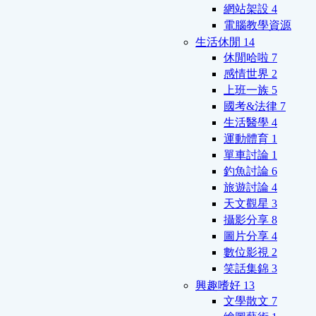
網站架設
4
電腦教學資源
生活休閒
14
休閒哈啦
7
感情世界
2
上班一族
5
國考&法律
7
生活醫學
4
運動體育
1
單車討論
1
釣魚討論
6
旅遊討論
4
天文觀星
3
攝影分享
8
圖片分享
4
數位影視
2
笑話集錦
3
興趣嗜好
13
文學散文
7