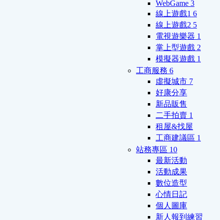
WebGame
3
線上遊戲1
6
線上遊戲2
5
電視遊樂器
1
掌上型遊戲
2
模擬器遊戲
1
工商服務
6
虛擬城市
7
好康分享
新品販售
二手拍賣
1
租屋&找屋
工商建議區
1
站務專區
10
最新活動
活動成果
數位造型
心情日記
個人圖庫
新人報到練習