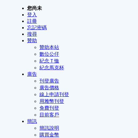
您尚未
登入
註冊
忘記密碼
搜尋
贊助
贊助本站
數位公仔
紀念Ｔ恤
紀念馬克杯
廣告
刊登廣告
廣告價格
線上申請刊登
用雅幣刊登
免費刊登
目前客戶
簡訊
簡訊說明
購買金幣