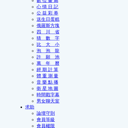
數 位 畫 廊
心 情 日 記
公 益 彩 券
送生日蛋糕
俄羅斯方塊
四 川 省
猜 數 字
比 大 小
泡 泡 龍
許 願 池
萬 年 曆
經 期 計 算
體 重 測 量
音 樂 點 播
衛 星 地 圖
時間戳字幕
男女聊天室
求助
論壇守則
會員等級
會員權限