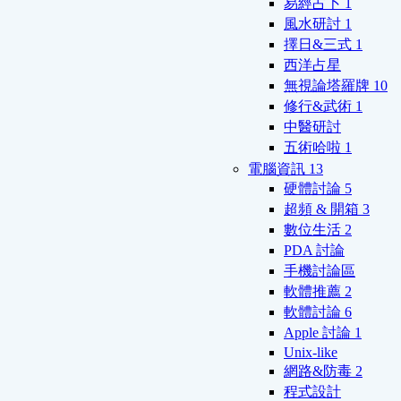
易經占卜
1
風水研討
1
擇日&三式
1
西洋占星
無視論塔羅牌
10
修行&武術
1
中醫研討
五術哈啦
1
電腦資訊
13
硬體討論
5
超頻 & 開箱
3
數位生活
2
PDA 討論
手機討論區
軟體推薦
2
軟體討論
6
Apple 討論
1
Unix-like
網路&防毒
2
程式設計