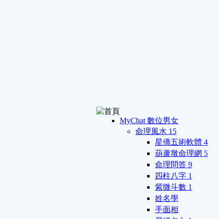
MyChat 數位男女
命理風水
15
星僑五術軟體
4
葫蘆墩命理網
5
命理問答
9
四柱八字
1
紫微斗數
1
姓名學
手面相