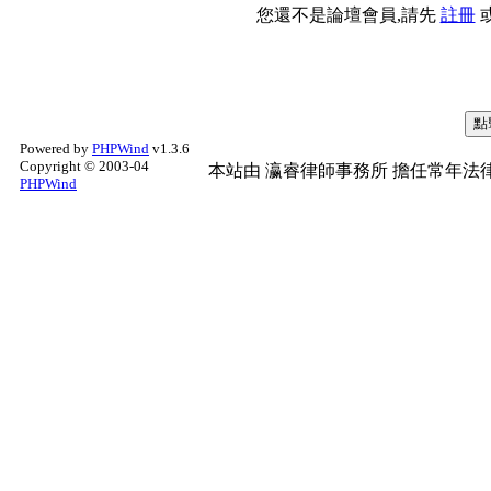
您還不是論壇會員,請先
註冊
Powered by
PHPWind
v1.3.6
Copyright © 2003-04
本站由
瀛睿律師事務所
擔任常年法律
PHPWind