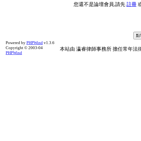
您還不是論壇會員,請先
註冊
Powered by
PHPWind
v1.3.6
Copyright © 2003-04
本站由
瀛睿律師事務所
擔任常年法律
PHPWind