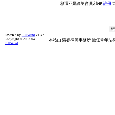
您還不是論壇會員,請先
註冊
Powered by
PHPWind
v1.3.6
Copyright © 2003-04
本站由
瀛睿律師事務所
擔任常年法律
PHPWind