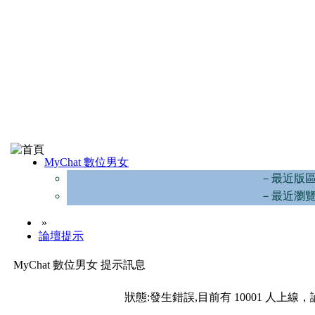
MyChat 數位男女
－最近版
－最近瀏
»
論壇提示
MyChat 數位男女 提示訊息
狀態:發生錯誤,目前有 10001 人上線