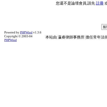
您還不是論壇會員,請先
註冊
Powered by
PHPWind
v1.3.6
Copyright © 2003-04
本站由
瀛睿律師事務所
擔任常年法律
PHPWind