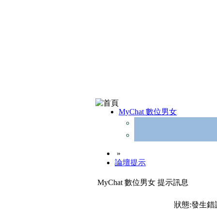
MyChat 數位男女
»
論壇提示
MyChat 數位男女 提示訊息
狀態:發生錯誤