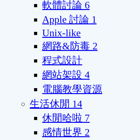
軟體討論
6
Apple 討論
1
Unix-like
網路&防毒
2
程式設計
網站架設
4
電腦教學資源
生活休閒
14
休閒哈啦
7
感情世界
2