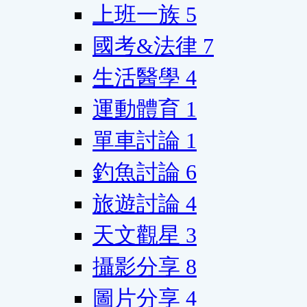
上班一族
5
國考&法律
7
生活醫學
4
運動體育
1
單車討論
1
釣魚討論
6
旅遊討論
4
天文觀星
3
攝影分享
8
圖片分享
4