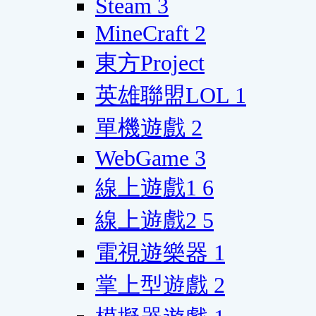
Steam
3
MineCraft
2
東方Project
英雄聯盟LOL
1
單機遊戲
2
WebGame
3
線上遊戲1
6
線上遊戲2
5
電視遊樂器
1
掌上型遊戲
2