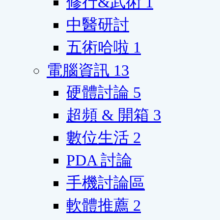
修行&武術
1
中醫研討
五術哈啦
1
電腦資訊
13
硬體討論
5
超頻 & 開箱
3
數位生活
2
PDA 討論
手機討論區
軟體推薦
2