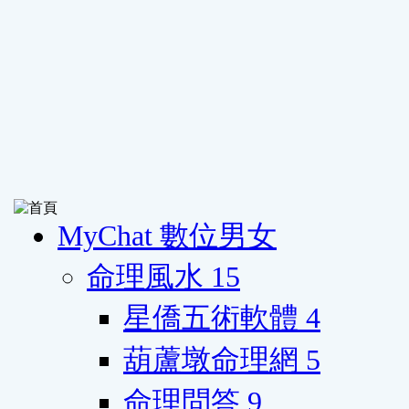
MyChat 數位男女
命理風水
15
星僑五術軟體
4
葫蘆墩命理網
5
命理問答
9