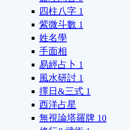
四柱八字
1
紫微斗數
1
姓名學
手面相
易經占卜
1
風水研討
1
擇日&三式
1
西洋占星
無視論塔羅牌
10