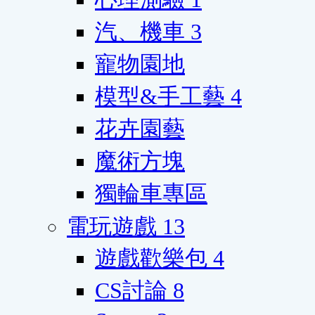
汽、機車
3
寵物園地
模型&手工藝
4
花卉園藝
魔術方塊
獨輪車專區
電玩遊戲
13
遊戲歡樂包
4
CS討論
8