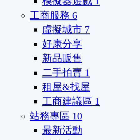
模擬器遊戲
1
工商服務
6
虛擬城市
7
好康分享
新品販售
二手拍賣
1
租屋&找屋
工商建議區
1
站務專區
10
最新活動