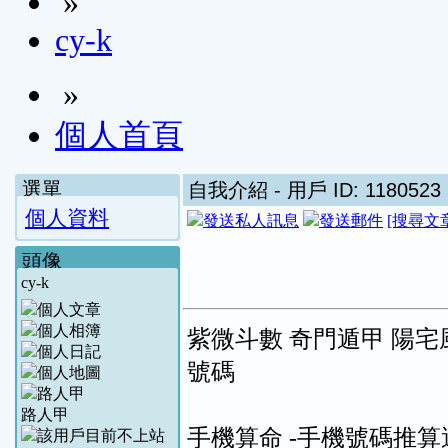
»
cy-k
»
個人首頁
選單
自我介紹
- 用戶 ID: 1180523
個人資料
[搜尋文
頭像
cy-k
紫微斗數 奇門遁甲 陽宅
號碼
路人甲
手機算命 -手機號碼推算