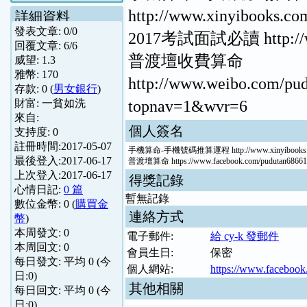
http://www.xinyibooks.co
詳細資料
發表文章:
0
/
0
2017考試面試必讀 http://ww
回覆文章:
6
/
6
普渡壇收費算命
威望:
1.3
雅幣:
170
http://www.weibo.com/pu
存款:
0
(
男女銀行
)
topnav=1&wvr=6
財富:
一貧如洗
來自:
個人簽名
支持度:
0
註冊時間:
2017-05-07
手機算命-手機號碼推算運程 http://www.xinyibooks.com
最後登入:
2017-06-17
普渡壇算命 https://www.facebook.com/pudutan68661
上次登入:
2017-06-17
得獎記錄
心情日記:
0 篇
暫無記錄
數位金幣:
0
(
購買金
連絡方式
幣
)
本周發文:
0
電子郵件:
給 cy-k 發郵件
本周回文:
0
會員生日:
保密
每日發文: 平均
0
(今
個人網站:
https://www.faceboo
日:
0
)
其他相關
每日回文: 平均
0
(今
日:
0
)