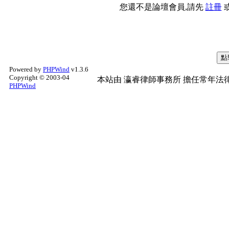
您還不是論壇會員,請先
註冊
Powered by
PHPWind
v1.3.6
Copyright © 2003-04
本站由
瀛睿律師事務所
擔任常年法律
PHPWind