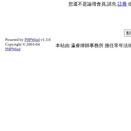
您還不是論壇會員,請先
註冊
Powered by
PHPWind
v1.3.6
Copyright © 2003-04
本站由
瀛睿律師事務所
擔任常年法律
PHPWind