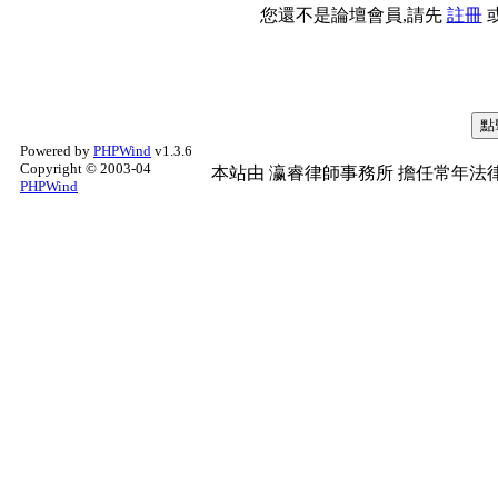
您還不是論壇會員,請先
註冊
Powered by
PHPWind
v1.3.6
Copyright © 2003-04
本站由
瀛睿律師事務所
擔任常年法律
PHPWind