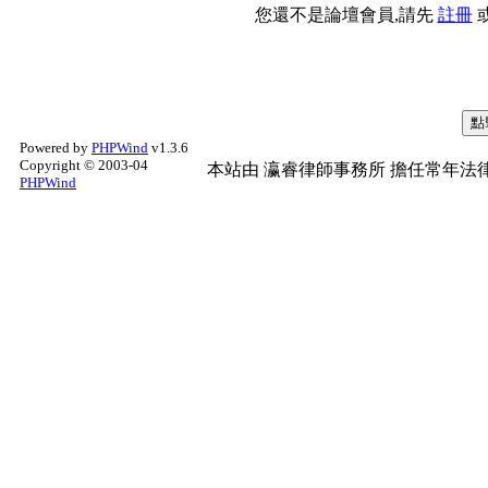
您還不是論壇會員,請先
註冊
Powered by
PHPWind
v1.3.6
Copyright © 2003-04
本站由
瀛睿律師事務所
擔任常年法律
PHPWind